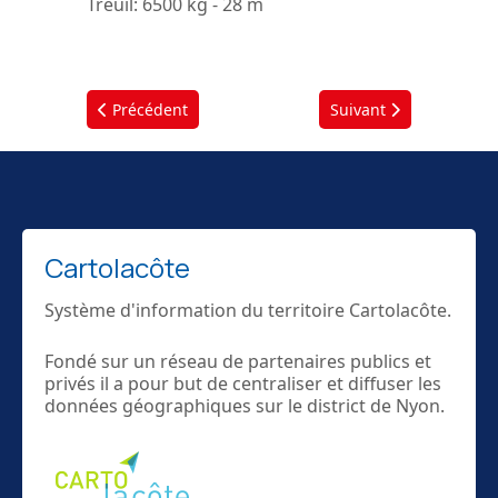
Treuil
: 6500 kg - 28 m
Article précédent : Les Véhicules du site de Bonmont
Article suivant : Les V
Précédent
Suivant
Cartolacôte
Système d'information du territoire Cartolacôte.
Fondé sur un réseau de partenaires publics et
privés il a pour but de centraliser et diffuser les
données géographiques sur le district de Nyon.