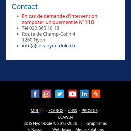
Contact
En cas de demande d'intervention,
118
composer uniquement le N°
Tél 022 365 18 18
Route de Champ-Colin 4
1260 Nyon
info(a)sdis-nyon-dole.ch
MIR
-
ECABOX
-
CRSS
-
PROSDIS
-
ECAWIN
SDIS Nyon-Dôle
©
2013-
2026
| Graphisme:
F. Nassisi
|
Webdesign:
iMedia Solutions