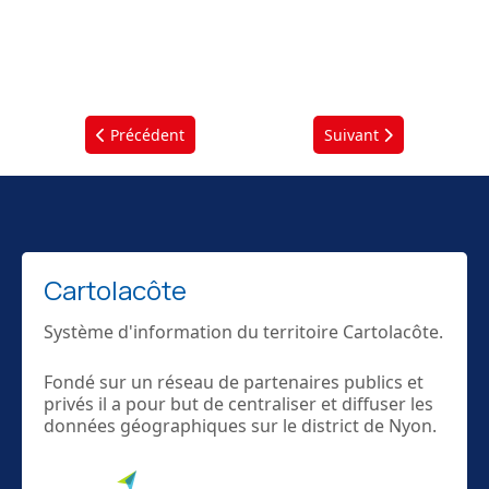
Article précédent : Les Véhicules du site de Nyon
Article suivant : Les V
Précédent
Suivant
Cartolacôte
Système d'information du territoire Cartolacôte.
Fondé sur un réseau de partenaires publics et
privés il a pour but de centraliser et diffuser les
données géographiques sur le district de Nyon.