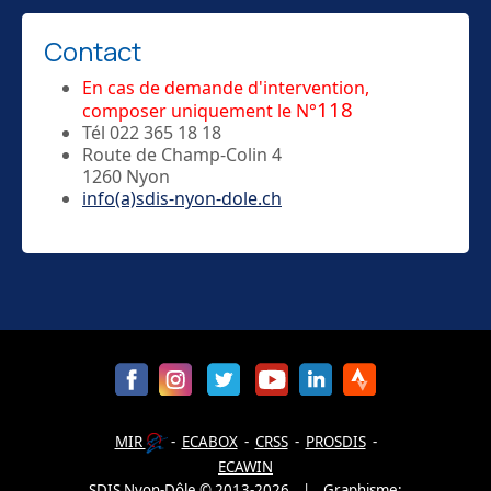
Contact
En cas de demande d'intervention,
118
composer uniquement le N°
Tél 022 365 18 18
Route de Champ-Colin 4
1260 Nyon
info(a)sdis-nyon-dole.ch
MIR
-
ECABOX
-
CRSS
-
PROSDIS
-
ECAWIN
SDIS Nyon-Dôle
©
2013-
2026
| Graphisme: