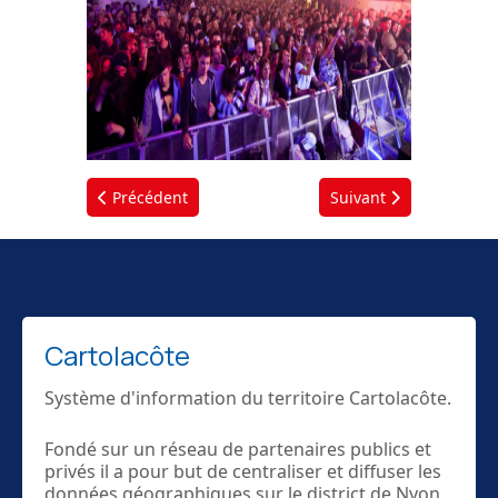
Article précédent : Feux d'artifice
Article suivant : Mise 
Précédent
Suivant
Cartolacôte
Système d'information du territoire Cartolacôte.
Fondé sur un réseau de partenaires publics et
privés il a pour but de centraliser et diffuser les
données géographiques sur le district de Nyon.