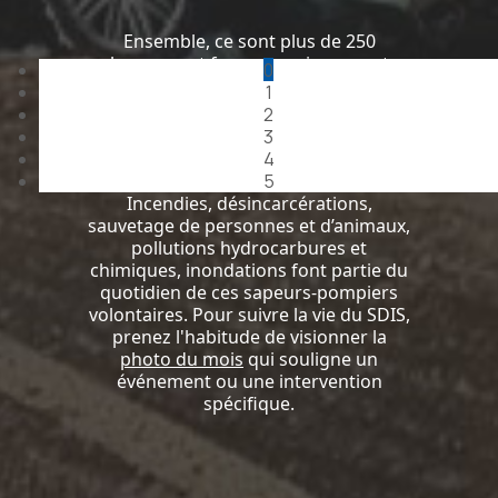
dans la même
passion
Ensemble, ce sont plus de 250
hommes et femmes qui assurent
0
24h/24h les différentes missions
1
d’intervention et de secours auprès de
2
la population d’un vaste secteur qui
3
s’étend de Nyon jusqu’à la Dôle.
4
5
Incendies, désincarcérations,
sauvetage de personnes et d’animaux,
pollutions hydrocarbures et
chimiques, inondations font partie du
quotidien de ces sapeurs-pompiers
volontaires. Pour suivre la vie du SDIS,
prenez l'habitude de visionner la
photo du mois
qui souligne un
événement ou une intervention
spécifique.