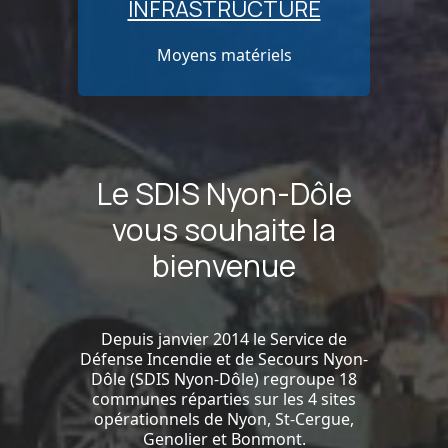
INFRASTRUCTURE
Moyens matériels
Le SDIS Nyon-Dôle
vous souhaite la
bienvenue
Depuis janvier 2014 le Service de
Défense Incendie et de Secours Nyon-
Dôle (SDIS Nyon-Dôle) regroupe 18
Unis et engagés
communes réparties sur les 4 sites
opérationnels de Nyon, St-Cergue,
Genolier et Bonmont.