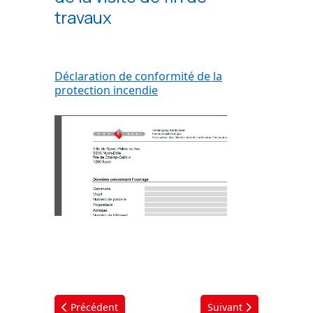
travaux
Déclaration de conformité de la
protection incendie
Article précédent : Police du feu
Article suivant : Manif
Précédent
Suivant