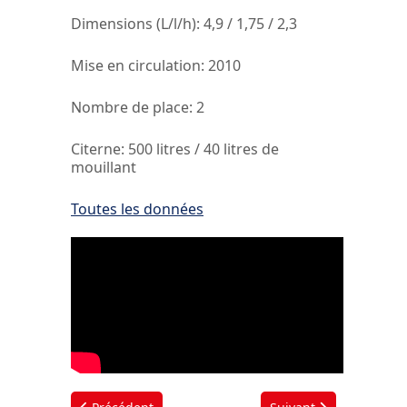
Dimensions (L/l/h):
4,9 / 1,75 / 2,3
Mise en circulation:
2010
Nombre de place:
2
Citerne
: 500 litres / 40 litres de
mouillant
Toutes les données
Article précédent : TELETHON 2025
Article suivant : Rappo