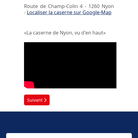
Route de Champ-Colin 4 - 1260 Nyon
-
Localiser la caserne sur Google-Map
«La caserne de Nyon, vu d'en haut»
Article suivant : Caserne de Bonmont
Suivant