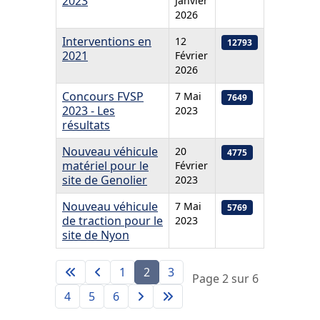
2023
Janvier
2026
Interventions en
12
12793
2021
Février
2026
Concours FVSP
7 Mai
7649
2023 - Les
2023
résultats
Nouveau véhicule
20
4775
matériel pour le
Février
site de Genolier
2023
Nouveau véhicule
7 Mai
5769
de traction pour le
2023
site de Nyon
1
2
3
Page 2 sur 6
4
5
6