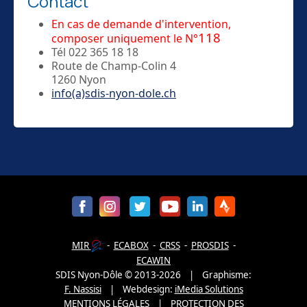
Contact
En cas de demande d'intervention,
118
composer uniquement le N°
Tél 022 365 18 18
Route de Champ-Colin 4
1260 Nyon
info(a)sdis-nyon-dole.ch
MIR
-
ECABOX
-
CRSS
-
PROSDIS
-
ECAWIN
SDIS Nyon-Dôle
©
2013-
2026
| Graphisme:
F. Nassisi
|
Webdesign:
iMedia Solutions
MENTIONS LÉGALES
|
PROTECTION DES