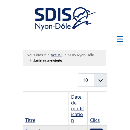
≡
Vous êtes ici :
Accueil
SDIS Nyon-Dôle
Articles archivés
Afficher #
Date
de
modif
icatio
Titre
n
Clics
Articles