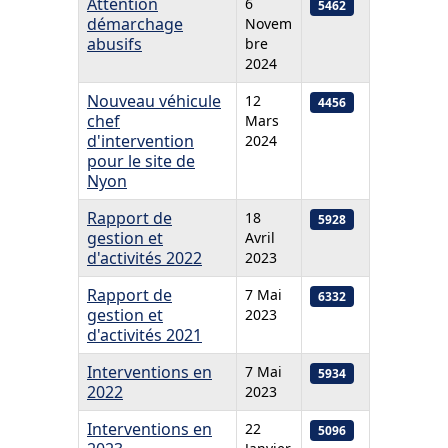
Attention
6
5462
démarchage
Novem
abusifs
bre
2024
Nouveau véhicule
12
4456
chef
Mars
d'intervention
2024
pour le site de
Nyon
Rapport de
18
5928
gestion et
Avril
d'activités 2022
2023
Rapport de
7 Mai
6332
gestion et
2023
d'activités 2021
Interventions en
7 Mai
5934
2022
2023
Interventions en
22
5096