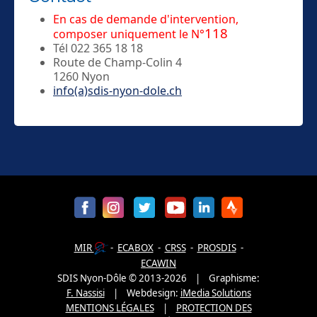
En cas de demande d'intervention,
118
composer uniquement le N°
Tél 022 365 18 18
Route de Champ-Colin 4
1260 Nyon
info(a)sdis-nyon-dole.ch
MIR
-
ECABOX
-
CRSS
-
PROSDIS
-
ECAWIN
SDIS Nyon-Dôle
©
2013-
2026
| Graphisme:
F. Nassisi
|
Webdesign:
iMedia Solutions
MENTIONS LÉGALES
|
PROTECTION DES