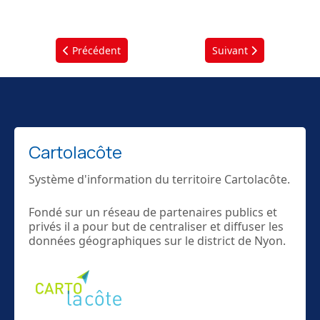
Article précédent : Rapport de gestion et d'activités 2
Article suivant : Rappo
Précédent
Suivant
Cartolacôte
Système d'information du territoire Cartolacôte.
Fondé sur un réseau de partenaires publics et
privés il a pour but de centraliser et diffuser les
données géographiques sur le district de Nyon.