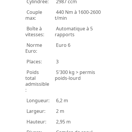
Cylindrée:
2987 ccm
Couple
440 Nm à 1600-2600
max:
t/min
Boîte à
Automatique à 5
vitesses:
rapports
Norme
Euro 6
Euro:
Places:
3
Poids
5'300 kg > permis
total
poids-lourd
admissible
:
Longueur:
6,2 m
Largeur:
2 m
Hauteur:
2,95 m